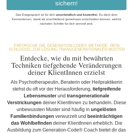
sichern!
Das Erstgespräch ist für dich
unverbindlich und kostenfrei
.
Es dient dem
Kennenlernen, damit wir anschließend gemeinsam entscheiden können, welche
nächsten Schritte für dich sinnvoll sind.
ERFORSCHE DIE GENERATION-CODE® METHODE: DEIN
SCHLÜSSEL ZUR LÖSUNG TRANSGENERATIONALER MUSTER
Entdecke, wie du mit bewährten
Techniken tiefgehende Veränderungen
deiner KlientInnen erzielst
Als Psychotherapeutin, Beraterin oder Heilpraktikerin
stehst du oft vor der Herausforderung,
tiefgreifende
Lebensmuster
und
transgenerationale
Verstrickungen
deiner KlientInnen zu behandeln. Diese
unbewussten Muster sind häufig in
ungelösten
Familienbindungen
verwurzelt und
beeinträchtigen
das Wohlbefinden
deiner KlientInnen erheblich. Die
Ausbildung zum Generation-Code® Coach bietet dir das